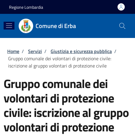
Salta al contenuto principale
Skip to footer content
Regione Lombardia
Comune di Erba
Briciole di pane
Home
/
Servizi
/
Giustizia e sicurezza pubblica
/
Gruppo comunale dei volontari di protezione civile:
iscrizione al gruppo volontari di protezione civile
Gruppo comunale dei
volontari di protezione
civile: iscrizione al gruppo
volontari di protezione