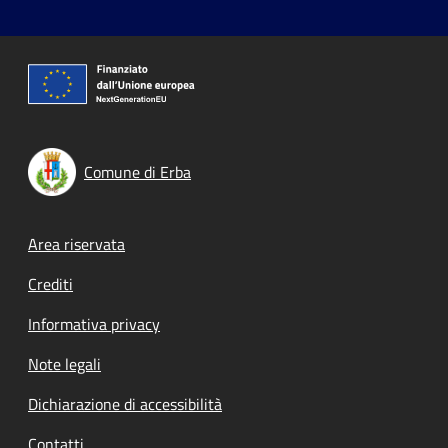
Comune di Erba
Footer menu
Area riservata
Crediti
Informativa privacy
Note legali
Dichiarazione di accessibilità
Contatti