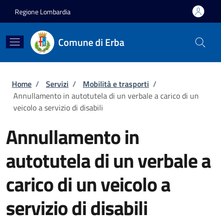
Salta al contenuto principale
Skip to footer content
Regione Lombardia
Comune di Erba
Briciole di pane
Home
/
Servizi
/
Mobilità e trasporti
/
Annullamento in autotutela di un verbale a carico di un
veicolo a servizio di disabili
Annullamento in
autotutela di un verbale a
carico di un veicolo a
servizio di disabili