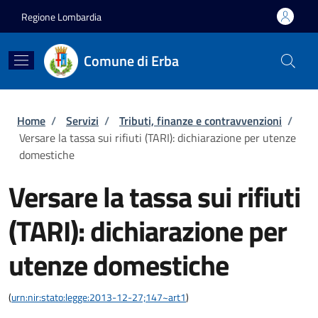
Salta al contenuto principale
Skip to footer content
Regione Lombardia
Comune di Erba
Briciole di pane
Home
/
Servizi
/
Tributi, finanze e contravvenzioni
/
Versare la tassa sui rifiuti (TARI): dichiarazione per utenze
domestiche
Versare la tassa sui rifiuti
(TARI): dichiarazione per
utenze domestiche
(
urn:nir:stato:legge:2013-12-27;147~art1
)