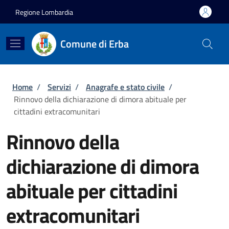
Salta al contenuto principale
Skip to footer content
Regione Lombardia
Comune di Erba
Briciole di pane
Home
/
Servizi
/
Anagrafe e stato civile
/
Rinnovo della dichiarazione di dimora abituale per
cittadini extracomunitari
Rinnovo della
dichiarazione di dimora
abituale per cittadini
extracomunitari