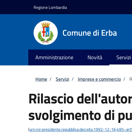
Salta al contenuto principale
Skip to footer content
Regione Lombardia
Comune di Erba
Amministrazione
Novità
Servizi
Briciole di pane
Home
/
Servizi
/
Imprese e commercio
/
R
Rilascio dell'auto
svolgimento di pu
(
urn:nir:presidente.repubblica:decreto:1992-12-16;495~ar