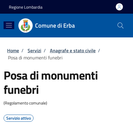
Salta al contenuto principale
Skip to footer content
Regione Lombardia
Comune di Erba
Briciole di pane
Home
/
Servizi
/
Anagrafe e stato civile
/
Posa di monumenti funebri
Posa di monumenti
funebri
(Regolamento comunale)
Servizio attivo