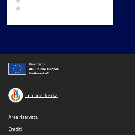
Valuta 1 stelle su 5
Comune di Erba
Footer menu
Area riservata
Crediti