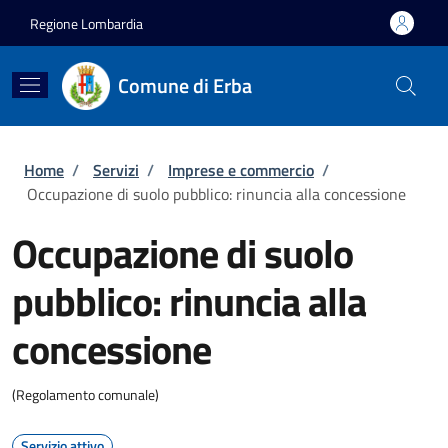
Salta al contenuto principale
Skip to footer content
Regione Lombardia
Comune di Erba
Briciole di pane
Home
/
Servizi
/
Imprese e commercio
/
Occupazione di suolo pubblico: rinuncia alla concessione
Occupazione di suolo
pubblico: rinuncia alla
concessione
(Regolamento comunale)
Servizio attivo