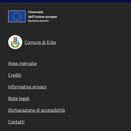
Comune di Erba
Footer menu
Area riservata
Crediti
Informativa privacy
Note legali
Dichiarazione di accessibilità
Contatti