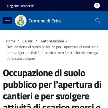
Salta al contenuto principale
Skip to footer content
Regione Lombardia
Comune di Erba
Briciole di pane
Home
/
Servizi
/
Autorizzazioni
/
Occupazione di suolo pubblico per l'apertura di cantieri e
per svolgere attività di scarico merci e traslochi: proroga
della concessione
Occupazione di suolo
pubblico per l'apertura di
cantieri e per svolgere
attività di scarico merci e