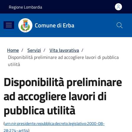
Salta al contenuto principale
Skip to footer content
Regione Lombardia
Comune di Erba
Briciole di pane
Home
/
Servizi
/
Vita lavorativa
/
Disponibilità preliminare ad accogliere lavori di pubblica
utilità
Disponibilità preliminare
ad accogliere lavori di
pubblica utilità
(
urn:nir:presidente.repubblica:decreto.legislativo:2000-08-
28;274~art54
)