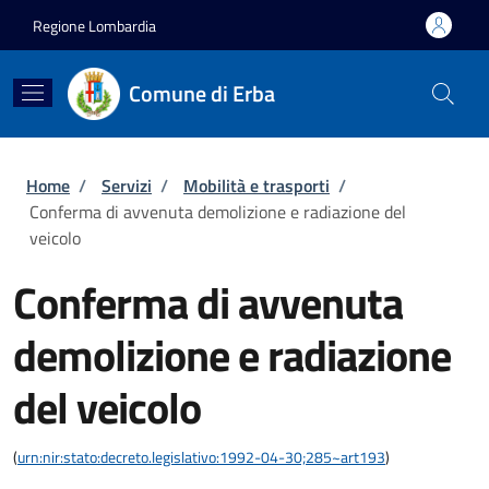
Salta al contenuto principale
Skip to footer content
Regione Lombardia
Comune di Erba
Briciole di pane
Home
/
Servizi
/
Mobilità e trasporti
/
Conferma di avvenuta demolizione e radiazione del
veicolo
Conferma di avvenuta
demolizione e radiazione
del veicolo
(
urn:nir:stato:decreto.legislativo:1992-04-30;285~art193
)