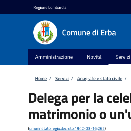
Salta al contenuto principale
Skip to footer content
Regione Lombardia
Comune di Erba
Amministrazione
Novità
Servizi
Briciole di pane
Home
/
Servizi
/
Anagrafe e stato civile
/
Delega per la cel
matrimonio o un'u
(
urn:nir:stato:regio.decreto:1942-03-16;262
)