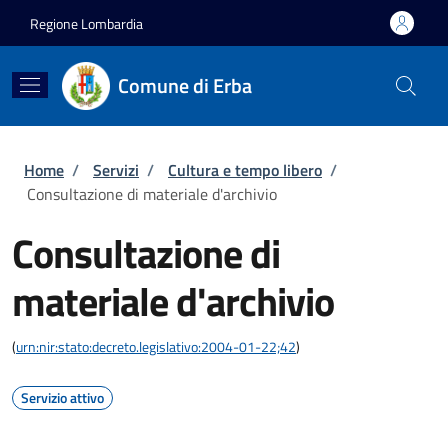
Salta al contenuto principale
Skip to footer content
Regione Lombardia
Comune di Erba
Briciole di pane
Home
/
Servizi
/
Cultura e tempo libero
/
Consultazione di materiale d'archivio
Consultazione di
materiale d'archivio
(
urn:nir:stato:decreto.legislativo:2004-01-22;42
)
Servizio attivo