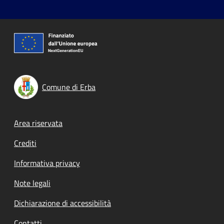
Comune di Erba
Footer menu
Area riservata
Crediti
Informativa privacy
Note legali
Dichiarazione di accessibilità
Contatti