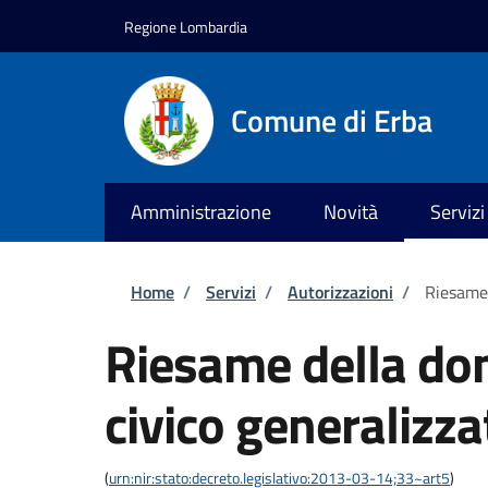
Salta al contenuto principale
Skip to footer content
Regione Lombardia
Comune di Erba
Amministrazione
Novità
Servizi
Briciole di pane
Home
/
Servizi
/
Autorizzazioni
/
Riesame 
Riesame della do
civico generalizza
(
urn:nir:stato:decreto.legislativo:2013-03-14;33~art5
)