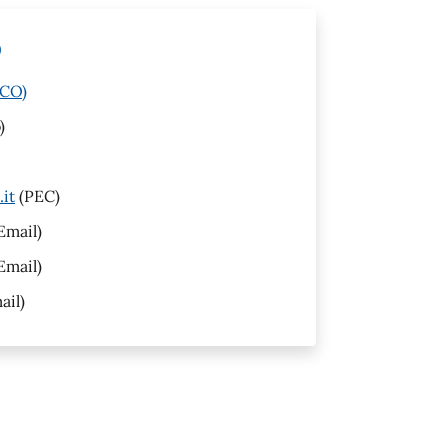
o
(CO)
)
it
(PEC)
Email)
Email)
ail)