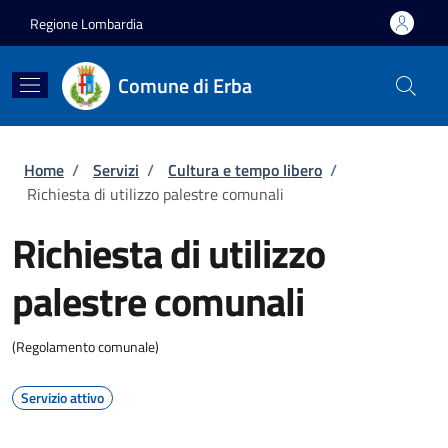
Salta al contenuto principale
Skip to footer content
Regione Lombardia
Comune di Erba
Briciole di pane
Home
/
Servizi
/
Cultura e tempo libero
/
Richiesta di utilizzo palestre comunali
Richiesta di utilizzo
palestre comunali
(Regolamento comunale)
Servizio attivo