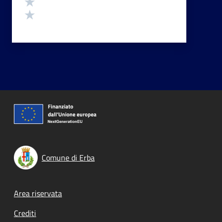
Valuta 2 stelle su 5
Valuta 1 stelle su 5
Comune di Erba
Footer menu
Area riservata
Crediti