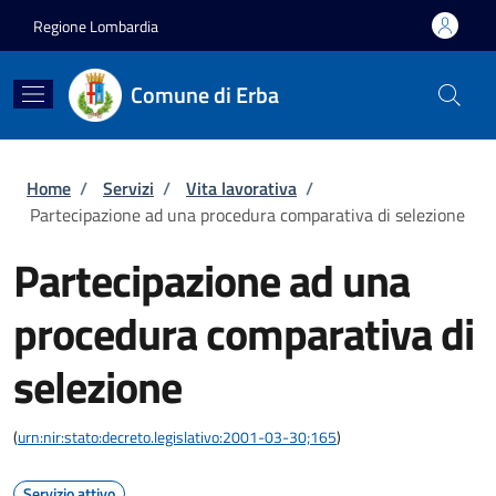
Salta al contenuto principale
Skip to footer content
Regione Lombardia
Comune di Erba
Briciole di pane
Home
/
Servizi
/
Vita lavorativa
/
Partecipazione ad una procedura comparativa di selezione
Partecipazione ad una
procedura comparativa di
selezione
(
urn:nir:stato:decreto.legislativo:2001-03-30;165
)
Servizio attivo