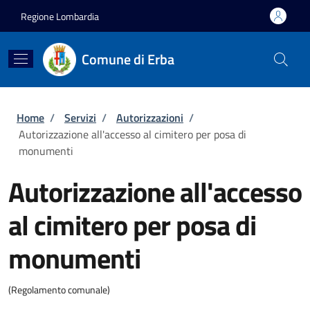
Salta al contenuto principale
Skip to footer content
Regione Lombardia
Comune di Erba
Briciole di pane
Home
/
Servizi
/
Autorizzazioni
/
Autorizzazione all'accesso al cimitero per posa di
monumenti
Autorizzazione all'accesso
al cimitero per posa di
monumenti
(Regolamento comunale)