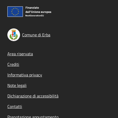
Comune di Erba
Footer menu
Area riservata
Crediti
Informativa privacy
Note legali
Dichiarazione di accessibilità
Contatti
Prenotazione appuntamento