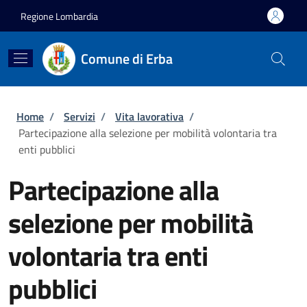
Salta al contenuto principale
Skip to footer content
Regione Lombardia
Comune di Erba
Briciole di pane
Home
/
Servizi
/
Vita lavorativa
/
Partecipazione alla selezione per mobilità volontaria tra
enti pubblici
Partecipazione alla
selezione per mobilità
volontaria tra enti
pubblici