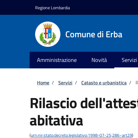
Salta al contenuto principale
Skip to footer content
Regione Lombardia
Comune di Erba
Amministrazione
Novità
Servizi
Briciole di pane
Home
/
Servizi
/
Catasto e urbanistica
/
R
Rilascio dell'atte
abitativa
(
urn:nir:stato:decreto.legislativo:1998-07-25;286~art29
)