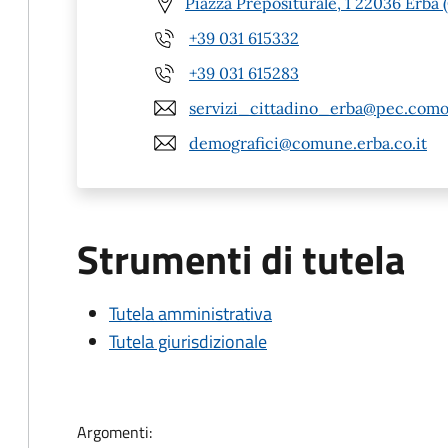
Piazza Prepositurale, 1 22036 Erba 
+39 031 615332
+39 031 615283
servizi_cittadino_erba@pec.como.
demografici@comune.erba.co.it
Strumenti di tutela
Tutela amministrativa
Tutela giurisdizionale
Argomenti: