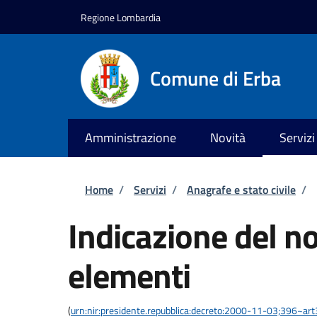
Salta al contenuto principale
Skip to footer content
Regione Lombardia
Comune di Erba
Amministrazione
Novità
Servizi
Briciole di pane
Home
/
Servizi
/
Anagrafe e stato civile
/
Indicazione del 
elementi
(
urn:nir:presidente.repubblica:decreto:2000-11-03;396~ar