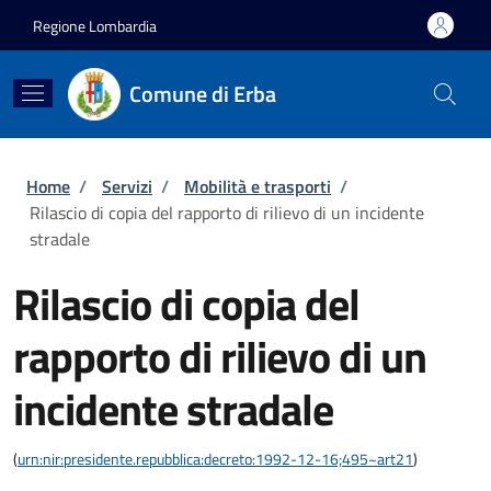
Salta al contenuto principale
Skip to footer content
Regione Lombardia
Comune di Erba
Briciole di pane
Home
/
Servizi
/
Mobilità e trasporti
/
Rilascio di copia del rapporto di rilievo di un incidente
stradale
Rilascio di copia del
rapporto di rilievo di un
incidente stradale
(
urn:nir:presidente.repubblica:decreto:1992-12-16;495~art21
)