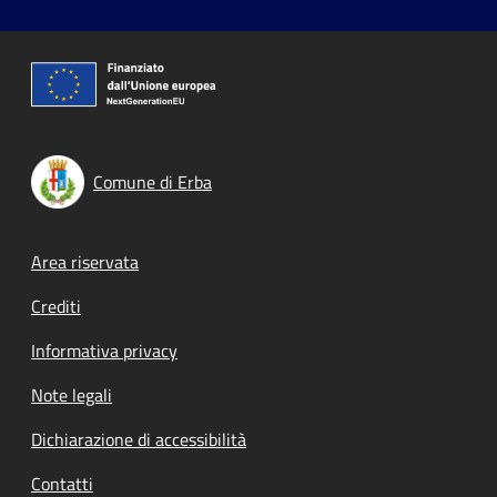
Comune di Erba
Footer menu
Area riservata
Crediti
Informativa privacy
Note legali
Dichiarazione di accessibilità
Contatti