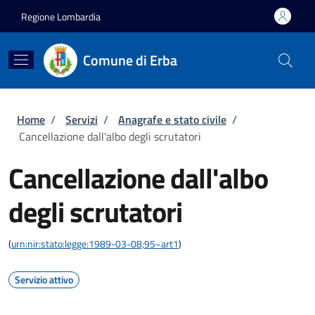
Salta al contenuto principale
Skip to footer content
Regione Lombardia
Comune di Erba
Briciole di pane
Home
/
Servizi
/
Anagrafe e stato civile
/
Cancellazione dall'albo degli scrutatori
Cancellazione dall'albo
degli scrutatori
(
urn:nir:stato:legge:1989-03-08;95~art1
)
Servizio attivo