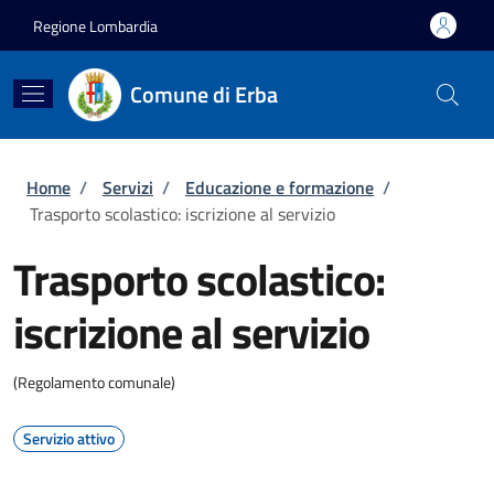
Salta al contenuto principale
Skip to footer content
Regione Lombardia
Comune di Erba
Briciole di pane
Home
/
Servizi
/
Educazione e formazione
/
Trasporto scolastico: iscrizione al servizio
Trasporto scolastico:
iscrizione al servizio
(Regolamento comunale)
Servizio attivo