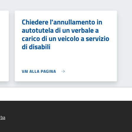
Chiedere l'annullamento in
autotutela di un verbale a
carico di un veicolo a servizio
di disabili
VAI ALLA PAGINA
rba