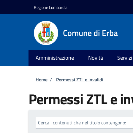
Salta al contenuto principale
Skip to footer content
Regione Lombardia
Comune di Erba
Amministrazione
Novità
Servizi
Briciole di pane
Home
/
Permessi ZTL e invalidi
Permessi ZTL e in
Cerca i contenuti che nel titolo contengono: