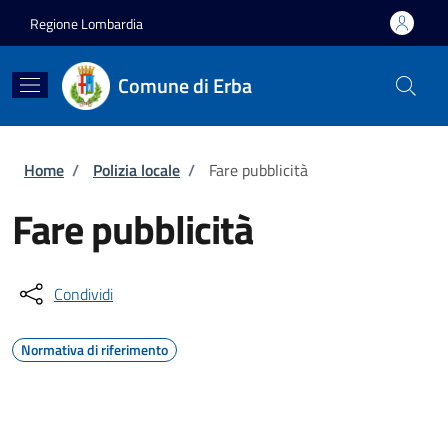
Salta al contenuto principale
Skip to footer content
Regione Lombardia
Comune di Erba
Briciole di pane
Home
/
Polizia locale
/
Fare pubblicità
Fare pubblicità
Condividi
Normativa di riferimento