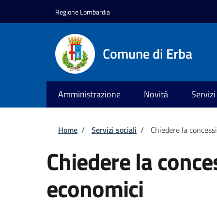
Salta al contenuto principale
Skip to footer content
Regione Lombardia
Comune di Erba
Amministrazione
Novità
Servizi
Briciole di pane
Home
/
Servizi sociali
/
Chiedere la concess
Chiedere la conce
economici