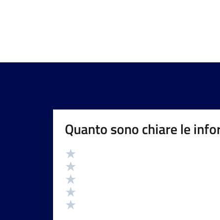
Quanto sono chiare le info
Valutazione
Valuta 5 stelle su 5
Valuta 4 stelle su 5
Valuta 3 stelle su 5
Valuta 2 stelle su 5
Valuta 1 stelle su 5