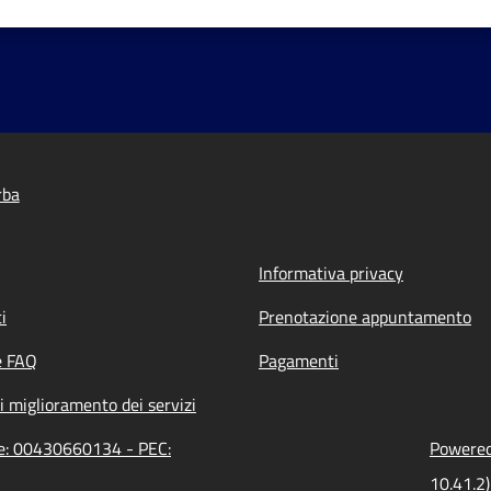
rba
Informativa privacy
i
Prenotazione appuntamento
e FAQ
Pagamenti
i miglioramento dei servizi
ne: 00430660134 - PEC:
Powered 
10.41.2)