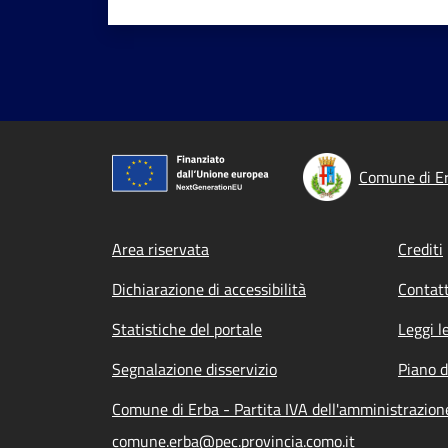
Comune di E
Footer menu
Area riservata
Crediti
Dichiarazione di accessibilità
Contatt
Statistiche del portale
Leggi l
Segnalazione disservizio
Piano d
Comune di Erba - Partita IVA dell'amministrazio
comune.erba@pec.provincia.como.it